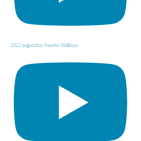
2022 augusztus FreeAir OldBoys