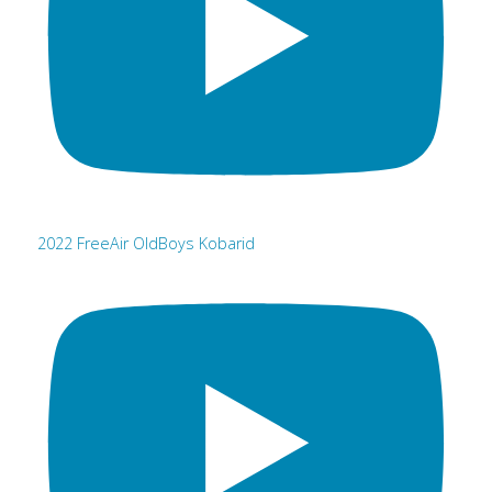
2022 FreeAir OldBoys Kobarid