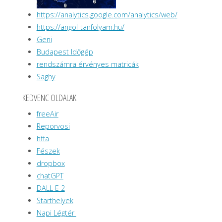
https://analytics.google.com/analytics/web/
https://angol-tanfolyam.hu/
Geni
Budapest Időgép
rendszámra érvényes matricák
Saghy
KEDVENC OLDALAK
freeAir
Reporvosi
hffa
Fészek
dropbox
chatGPT
DALL E 2
Starthelyek
Napi Légtér