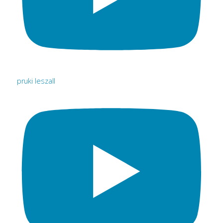
pruki leszall