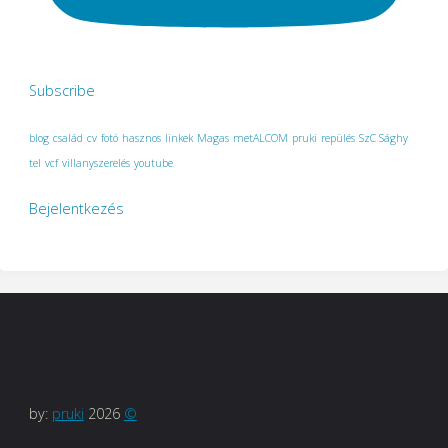
Subscribe
blog
család
cv
fotó
hasznos
linkek
Magas
metALCOM
pruki
repülés
SzC Sághy
tel
vcf
villanyszerelés
youtube
Bejelentkezés
by:
pruki
2026
©