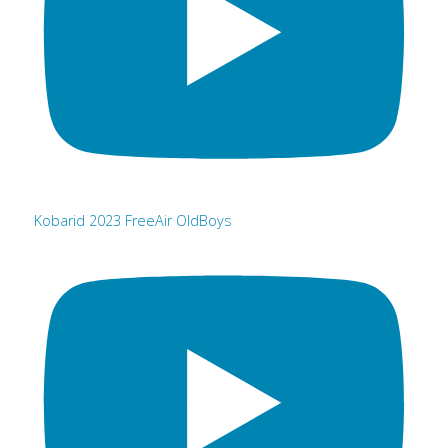
Kobarid 2023 FreeAir OldBoys