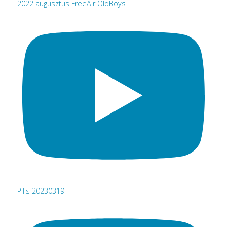
2022 augusztus FreeAir OldBoys
Pilis 20230319