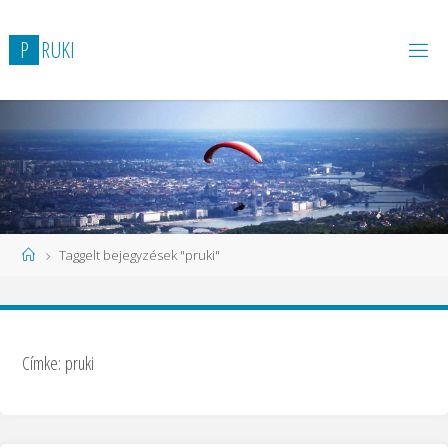
P
R
U
K
I
Taggelt bejegyzések "pruki"
Címke:
pruki