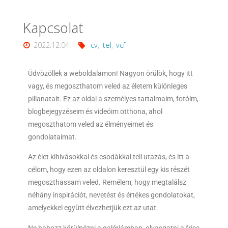
Kapcsolat
2022.12.04.
cv
,
tel
,
vcf
Üdvözöllek a weboldalamon! Nagyon örülök, hogy itt
vagy, és megoszthatom veled az életem különleges
pillanatait. Ez az oldal a személyes tartalmaim, fotóim,
blogbejegyzéseim és videóim otthona, ahol
megoszthatom veled az élményeimet és
gondolataimat.
Az élet kihívásokkal és csodákkal teli utazás, és itt a
célom, hogy ezen az oldalon keresztül egy kis részét
megoszthassam veled. Remélem, hogy megtalálsz
néhány inspirációt, nevetést és értékes gondolatokat,
amelyekkel együtt élvezhetjük ezt az utat.