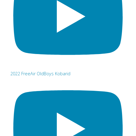
2022 FreeAir OldBoys Kobarid