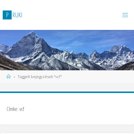
P
R
U
K
I
Taggelt bejegyzések "vcf"
Címke:
vcf