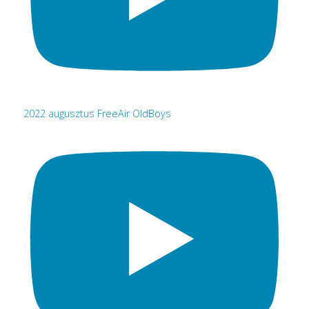
2022 augusztus FreeAir OldBoys