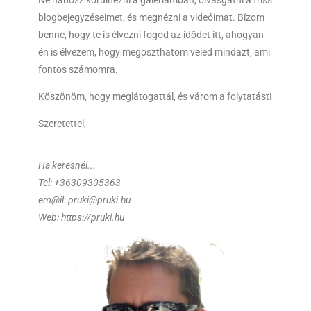
Ne habozz körülnézni a galériámban, olvasgatni a friss
blogbejegyzéseimet, és megnézni a videóimat. Bízom
benne, hogy te is élvezni fogod az idődet itt, ahogyan
én is élvezem, hogy megoszthatom veled mindazt, ami
fontos számomra.
Köszönöm, hogy meglátogattál, és várom a folytatást!
Szeretettel,
Ha keresnél...
Tel: +36309305363
em@il: pruki@pruki.hu
Web: https://pruki.hu