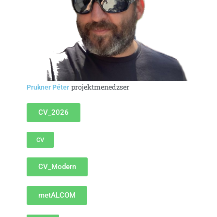
projektmenedzser
Prukner Péter
CV_2026
CV
CV_Modern
metALCOM