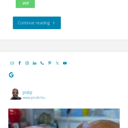
.VCF
Continue reading
prukip
www.pruki.hu