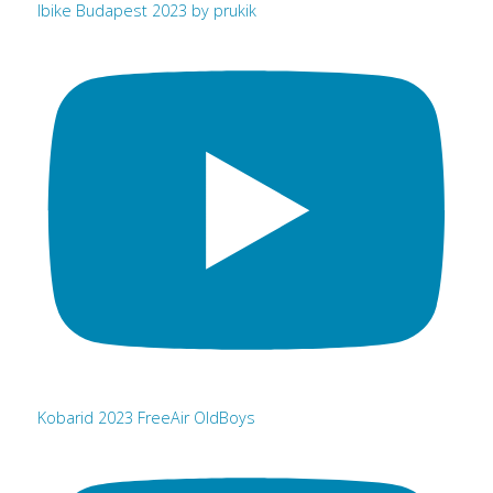
Ibike Budapest 2023 by prukik
Kobarid 2023 FreeAir OldBoys