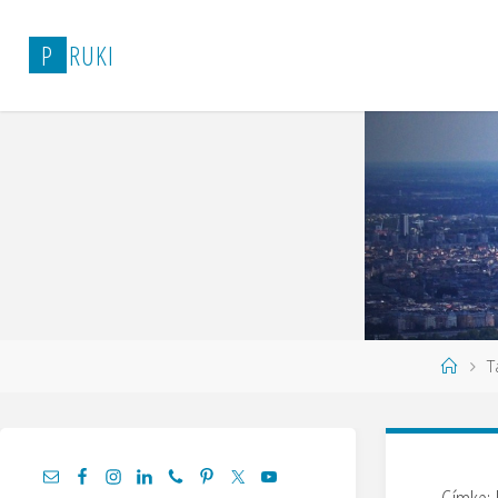
P
R
U
K
I
T