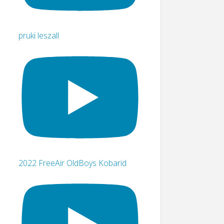
pruki leszall
2022 FreeAir OldBoys Kobarid