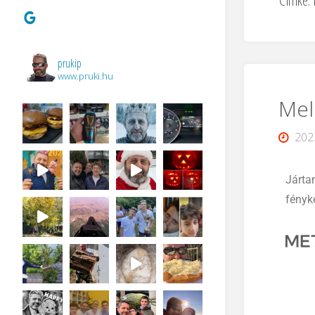
Címke:
prukip
www.pruki.hu
Mel
202
Járta
fényk