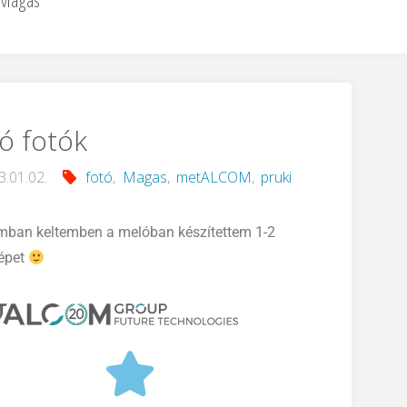
Magas
ó fotók
3.01.02.
fotó
,
Magas
,
metALCOM
,
pruki
mban keltemben a melóban készítettem 1-2
épet